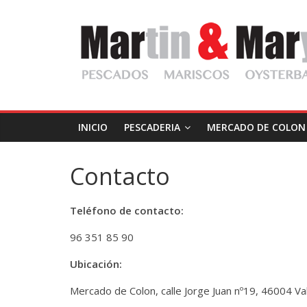
Saltar
Martin
al
contenido
y
Mary
INICIO
PESCADERIA
MERCADO DE COLON
Pescadería
Gourmet
Contacto
Teléfono de contacto:
96 351 85 90
Ubicación:
Mercado de Colon, calle Jorge Juan nº19, 46004 Val