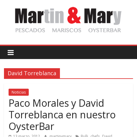
Saltar
al
contenido
Martin
y
David Torreblanca
Mary
Pescadería
Noticias
Gourmet
Paco Morales y David
Torreblanca en nuestro
OysterBar
,
,
13 marzo, 2012
martinymary
Bulli
chefs
David