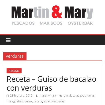
Saltar
al
contenido
Martin
y
verduras
Mary
Pescadería
Recetas
Gourmet
Receta – Guiso de bacalao
con verduras
,
28 febrero, 2012
martinymary
bacalao
gazpachuelas
,
,
,
,
malagueñas
guiso
receta
skrei
verduras