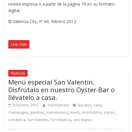
revista impresa o a partir de la página 79 en su formato
digital.
© Valencia City, nº 60, febrero 2012
Leer más
Noticias
Menú especial San Valentín.
Disfrútalo en nuestro Oyster-Bar o
llévatelo a casa.
,
,
9 febrero, 2012
martinymary
bacalao
cava
,
,
,
,
,
,
champagne
gambas
matrimonios
menú
montaditos
ostras
,
,
,
romántica
San Valentín
Torreblanca
vino blanco