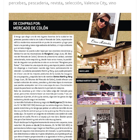
,
,
,
,
,
percebes
pescaderia
revista
selección
Valencia City
vino