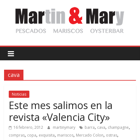
Saltar
al
contenido
Martin
y
cava
Mary
Pescadería
Noticias
Gourmet
Este mes salimos en la
revista «Valencia City»
,
,
,
16 febrero, 2012
martinymary
barra
cava
champagne
,
,
,
,
,
,
compras
copa
exquisita
mariscos
Mercado Colon
ostras