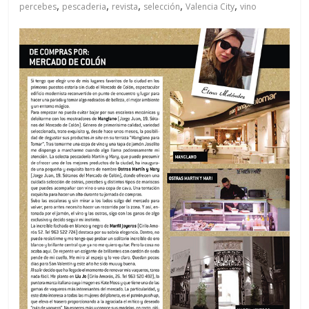
,
,
,
,
,
percebes
pescaderia
revista
selección
Valencia City
vino