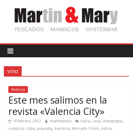
Saltar
al
contenido
Martin
y
vino
Mary
Pescadería
Noticias
Gourmet
Este mes salimos en la
revista «Valencia City»
,
,
,
16 febrero, 2012
martinymary
barra
cava
champagne
,
,
,
,
,
,
compras
copa
exquisita
mariscos
Mercado Colon
ostras