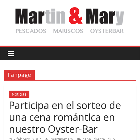
Saltar
al
contenido
Martin
y
Fanpage
Mary
Pescadería
Noticias
Gourmet
Participa en el sorteo de
una cena romántica en
nuestro Oyster-Bar
,
,
,
7 febrero, 2012
martinymary
cena
cliente
club