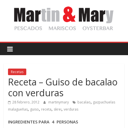
Saltar
al
contenido
Martin
y
Mary
Recetas
Receta – Guiso de bacalao
Pescadería
con verduras
Gourmet
,
28 febrero, 2012
martinymary
bacalao
gazpachuelas
,
,
,
,
malagueñas
guiso
receta
skrei
verduras
INGREDIENTES PARA 4 PERSONAS