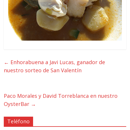
←
Enhorabuena a Javi Lucas, ganador de
nuestro sorteo de San Valentín
Paco Morales y David Torreblanca en nuestro
OysterBar
→
Teléfono